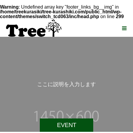
Warning
: Undefined array key "footer_links_bg__img" in
/home/treekurasiki/tree-kurashiki.com/public_html/wp-
content/themes/switch_tcd063/inc/head.php
on line
299
こ
こ
に
説
明
を
入
力
し
ま
す
。
EVENT