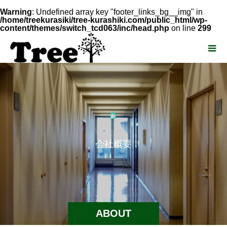
Warning
: Undefined array key "footer_links_bg__img" in
/home/treekurasiki/tree-kurashiki.com/public_html/wp-
content/themes/switch_tcd063/inc/head.php
on line
299
会
社
概
要
ABOUT